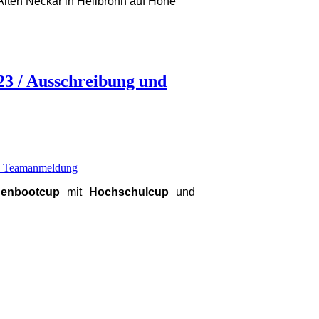
lten Neckar in Heilbronn auf Höhe
23 / Ausschreibung und
henbootcup
mit
Hochschulcup
und