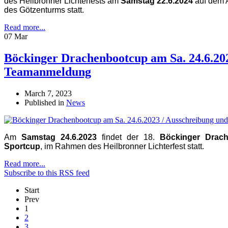
des Heilbronner Lichterfests am
Samstag 22.6.2024
auf dem A
des Götzenturms statt.
Read more...
07 Mar
Böckinger Drachenbootcup am Sa. 24.6.20
Teamanmeldung
March 7, 2023
Published in
News
Am
Samstag 24.6.2023
findet der 18.
Böckinger Drac
Sportcup
, im Rahmen des Heilbronner Lichterfest statt.
Read more...
Subscribe to this RSS feed
Start
Prev
1
2
3