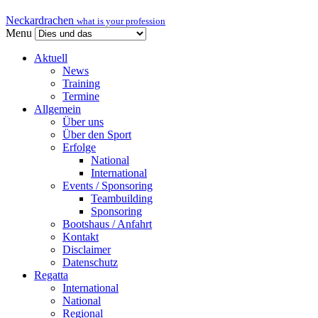
Neckardrachen
what is your profession
Menu
Aktuell
News
Training
Termine
Allgemein
Über uns
Über den Sport
Erfolge
National
International
Events / Sponsoring
Teambuilding
Sponsoring
Bootshaus / Anfahrt
Kontakt
Disclaimer
Datenschutz
Regatta
International
National
Regional