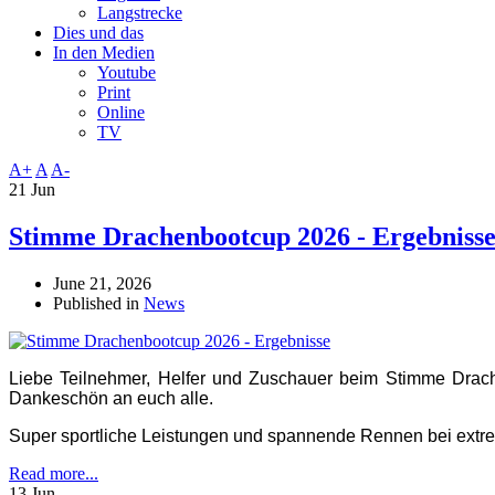
Langstrecke
Dies und das
In den Medien
Youtube
Print
Online
TV
A+
A
A-
21 Jun
Stimme Drachenbootcup 2026 - Ergebniss
June 21, 2026
Published in
News
Liebe Teilnehmer, Helfer und Zuschauer beim Stimme Drach
Dankeschön an euch alle.
Super sportliche Leistungen und spannende Rennen bei ext
Read more...
13 Jun