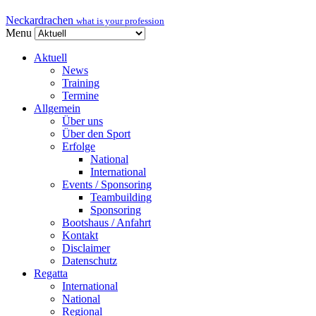
Neckardrachen
what is your profession
Menu
Aktuell
News
Training
Termine
Allgemein
Über uns
Über den Sport
Erfolge
National
International
Events / Sponsoring
Teambuilding
Sponsoring
Bootshaus / Anfahrt
Kontakt
Disclaimer
Datenschutz
Regatta
International
National
Regional