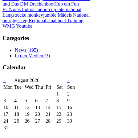
und Das
DM
DrachenbootCup
em
Fun
FUNions
Indoor
Indoorcup
international
Langstrecke
monkeyjumble
Mädels
National
outrigger
reg
Regional
smallboat
Training
WMG
Youtube
Categories
News
(195)
In den Medien
(3)
Calendar
«
August 2026
»
Mon
Tue
Wed
Thu
Fri
Sat
Sun
1
2
3
4
5
6
7
8
9
10
11
12
13
14
15
16
17
18
19
20
21
22
23
24
25
26
27
28
29
30
31