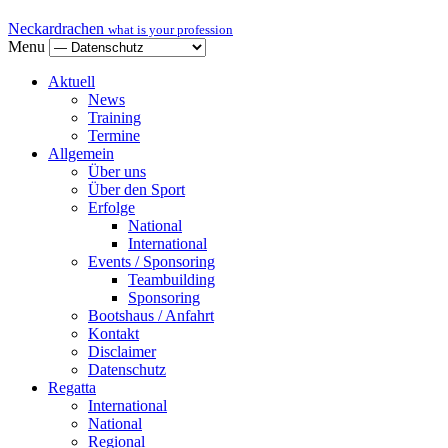
Neckardrachen
what is your profession
Menu
Aktuell
News
Training
Termine
Allgemein
Über uns
Über den Sport
Erfolge
National
International
Events / Sponsoring
Teambuilding
Sponsoring
Bootshaus / Anfahrt
Kontakt
Disclaimer
Datenschutz
Regatta
International
National
Regional