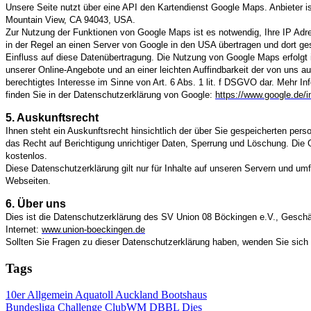
Unsere Seite nutzt über eine API den Kartendienst Google Maps.
Anbieter i
Mountain View, CA 94043, USA.
Zur Nutzung der Funktionen von Google Maps ist es notwendig, Ihre IP Adr
in der Regel an einen Server von Google in den USA übertragen und dort ges
Einfluss auf diese Datenübertragung. Die Nutzung von Google Maps erfolgt 
unserer Online-Angebote und an einer leichten Auffindbarkeit der von uns a
berechtigtes Interesse im Sinne von Art. 6 Abs. 1 lit. f DSGVO dar. Mehr 
finden Sie in der Datenschutzerklärung von Google:
https://www.google.de/in
5. Auskunftsrecht
Ihnen steht ein Auskunftsrecht hinsichtlich der über Sie gespeicherten p
das Recht auf Berichtigung unrichtiger Daten, Sperrung und Löschung. Die 
kostenlos.
Diese Datenschutzerklärung gilt nur für Inhalte auf unseren Servern und umfa
Webseiten.
6. Über uns
Dies ist die
Datenschutzerklärung des SV Union 08 Böckingen e.V., Geschäft
Internet:
www.union-boeckingen.de
Sollten Sie Fragen zu dieser Datenschutzerklärung haben, wenden Sie sich 
Tags
10er
Allgemein
Aquatoll
Auckland
Bootshaus
Bundesliga
Challenge
ClubWM
DBBL
Dies