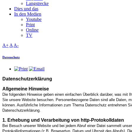
Langstrecke
Dies und das
In den Medien
Youtube
Print
Online
TV
A+
A
A-
Datenschutz
Datenschutzerklärung
Allgemeine Hinweise
Die folgenden Hinweise geben einen einfachen Überblick darüber, was mit 
Sie unsere Website besuchen. Personenbezogene Daten sind alle Daten, mit 
können. Ausführliche Informationen zum Thema Datenschutz entnehmen Sie
Datenschutzerklärung.
1. Erhebung und Verarbeitung von http-Protokolldaten
Bei Besuch unserer Website und bei jedem Abruf einer Datei sammelt unse
Protokollinformationen (z.B. Browsertyp, Datum und Uhrzeit des Abrufs). D