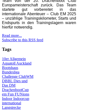
Team von der 20. Drachenboot Club
Europameisterschaft zurück. Das Team
startete gut vorbereitet in das
internationale Abenteuer – Club EM 2025
– unzählige Trainingskilometer, Starts und
Endspurts in den Trainingslagern waren
hierfür notwendig.
Read more...
Subscribe to this RSS feed
Tags
10er
Allgemein
Aquatoll
Auckland
Bootshaus
Bundesliga
Challenge
ClubWM
DBBL
Dies und
Das
DM
DrachenbootCup
em
Fun
FUNions
Indoor
Indoorcup
international
Langstrecke