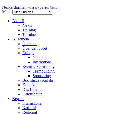
Neckardrachen
what is your profession
Menu
Aktuell
News
Training
Termine
Allgemein
Über uns
Über den Sport
Erfolge
National
International
Events / Sponsoring
Teambuilding
Sponsoring
Bootshaus / Anfahrt
Kontakt
Disclaimer
Datenschutz
Regatta
International
National
Regional