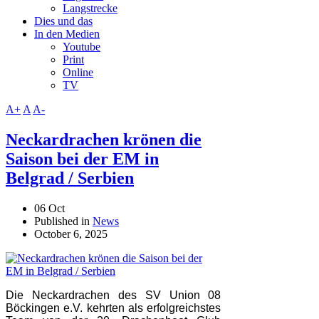
Langstrecke
Dies und das
In den Medien
Youtube
Print
Online
TV
A+
A
A-
Neckardrachen krönen die
Saison bei der EM in
Belgrad / Serbien
06 Oct
Published in
News
October 6, 2025
Die Neckardrachen des SV Union 08
Böckingen e.V. kehrten als erfolgreichstes