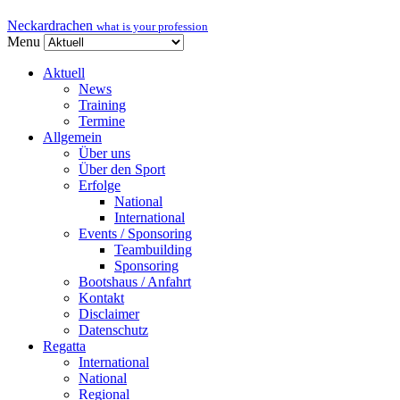
Neckardrachen
what is your profession
Menu
Aktuell
News
Training
Termine
Allgemein
Über uns
Über den Sport
Erfolge
National
International
Events / Sponsoring
Teambuilding
Sponsoring
Bootshaus / Anfahrt
Kontakt
Disclaimer
Datenschutz
Regatta
International
National
Regional