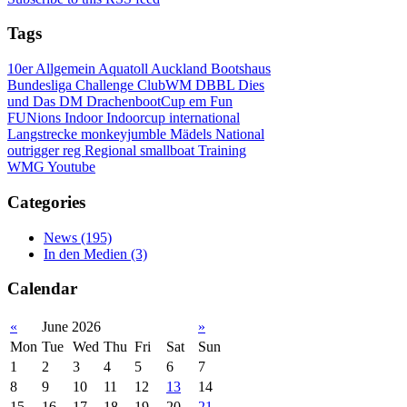
Tags
10er
Allgemein
Aquatoll
Auckland
Bootshaus
Bundesliga
Challenge
ClubWM
DBBL
Dies
und Das
DM
DrachenbootCup
em
Fun
FUNions
Indoor
Indoorcup
international
Langstrecke
monkeyjumble
Mädels
National
outrigger
reg
Regional
smallboat
Training
WMG
Youtube
Categories
News
(195)
In den Medien
(3)
Calendar
«
June 2026
»
Mon
Tue
Wed
Thu
Fri
Sat
Sun
1
2
3
4
5
6
7
8
9
10
11
12
13
14
15
16
17
18
19
20
21