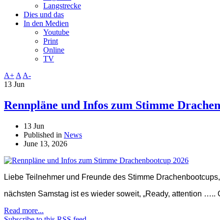
Langstrecke
Dies und das
In den Medien
Youtube
Print
Online
TV
A+
A
A-
13 Jun
Rennpläne und Infos zum Stimme Drachen
13 Jun
Published in
News
June 13, 2026
Liebe Teilnehmer und Freunde des Stimme Drachenbootcups,
nächsten Samstag ist es wieder soweit, „Ready, attention ….. G
Read more...
Subscribe to this RSS feed