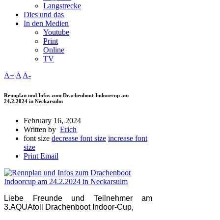
Langstrecke
Dies und das
In den Medien
Youtube
Print
Online
TV
A+
A
A-
Rennplan und Infos zum Drachenboot Indoorcup am
24.2.2024 in Neckarsulm
February 16, 2024
Written by
Erich
font size
decrease font size
increase font
size
Print
Email
Liebe Freunde und Teilnehmer am
3.AQUAtoll Drachenboot Indoor-Cup,