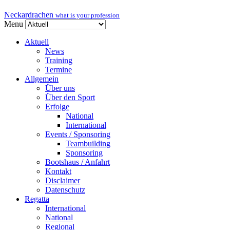
Neckardrachen
what is your profession
Menu
Aktuell
News
Training
Termine
Allgemein
Über uns
Über den Sport
Erfolge
National
International
Events / Sponsoring
Teambuilding
Sponsoring
Bootshaus / Anfahrt
Kontakt
Disclaimer
Datenschutz
Regatta
International
National
Regional