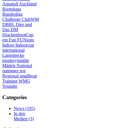
Aquatoll
Auckland
Bootshaus
Bundesliga
Challenge
ClubWM
DBBL
Dies und
Das
DM
DrachenbootCup
em
Fun
FUNions
Indoor
Indoorcup
international
Langstrecke
monkeyjumble
Mädels
National
outrigger
reg
Regional
smallboat
Training
WMG
Youtube
Categories
News
(195)
In den
Medien
(3)