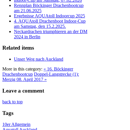
Indoor-Cup am Samstag, 07.02.2026
Rennplan Böckinger Drachenbootcup
am 21.06.2025
Ergebnisse AQUAtoll Indoorcup 2025
4. AQUAtoll Drachenboot Indoor-Cup
am Samstag, den 15.2.2025.
Neckardrachen triumphieren an der DM
2024 in Berlin
Related items
Unser Weg nach Auckland
More in this category:
« 16. Böckinger
Drachenbootcup
Doppel-Langstrecke (1):
Merzig 08. April 2017 »
Leave a comment
back to top
Tags
10er
Allgemein
Aquatoll
Auckland