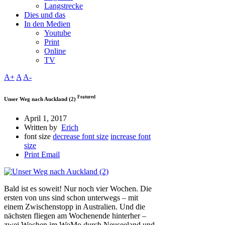
Langstrecke
Dies und das
In den Medien
Youtube
Print
Online
TV
A+
A
A-
Featured
Unser Weg nach Auckland (2)
April 1, 2017
Written by
Erich
font size
decrease font size
increase font
size
Print
Email
Bald ist es soweit! Nur noch vier Wochen. Die
ersten von uns sind schon unterwegs – mit
einem Zwischenstopp in Australien. Und die
nächsten fliegen am Wochenende hinterher –
zwei Wochen im WoMo durch Neuseeland und