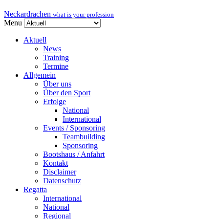
Neckardrachen
what is your profession
Menu
Aktuell
News
Training
Termine
Allgemein
Über uns
Über den Sport
Erfolge
National
International
Events / Sponsoring
Teambuilding
Sponsoring
Bootshaus / Anfahrt
Kontakt
Disclaimer
Datenschutz
Regatta
International
National
Regional