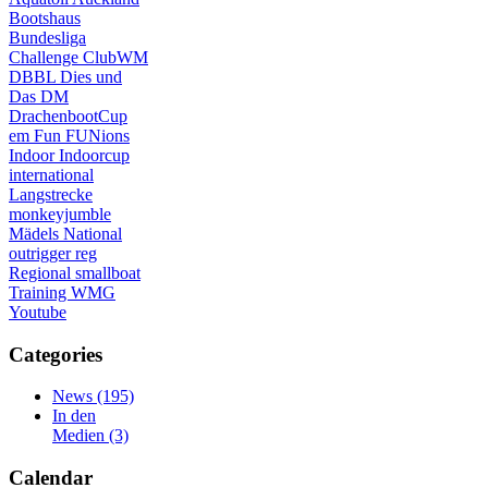
Bootshaus
Bundesliga
Challenge
ClubWM
DBBL
Dies und
Das
DM
DrachenbootCup
em
Fun
FUNions
Indoor
Indoorcup
international
Langstrecke
monkeyjumble
Mädels
National
outrigger
reg
Regional
smallboat
Training
WMG
Youtube
Categories
News
(195)
In den
Medien
(3)
Calendar