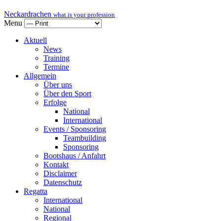
Neckardrachen
what is your profession
Menu
Aktuell
News
Training
Termine
Allgemein
Über uns
Über den Sport
Erfolge
National
International
Events / Sponsoring
Teambuilding
Sponsoring
Bootshaus / Anfahrt
Kontakt
Disclaimer
Datenschutz
Regatta
International
National
Regional