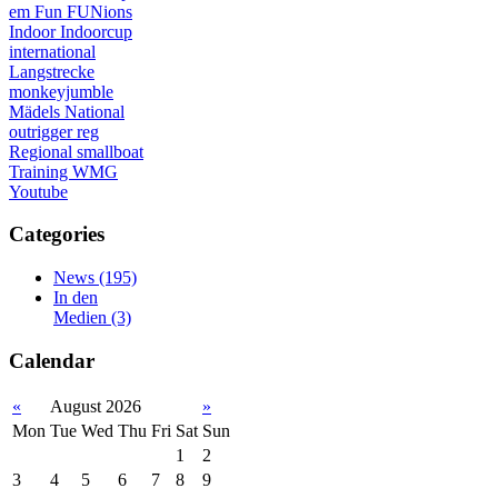
em
Fun
FUNions
Indoor
Indoorcup
international
Langstrecke
monkeyjumble
Mädels
National
outrigger
reg
Regional
smallboat
Training
WMG
Youtube
Categories
News
(195)
In den
Medien
(3)
Calendar
«
August 2026
»
Mon
Tue
Wed
Thu
Fri
Sat
Sun
1
2
3
4
5
6
7
8
9