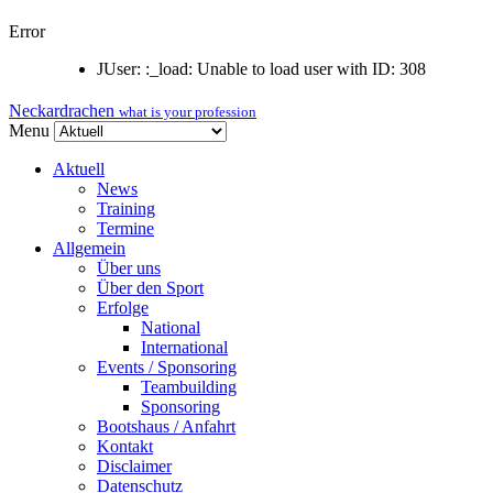
Error
JUser: :_load: Unable to load user with ID: 308
Neckardrachen
what is your profession
Menu
Aktuell
News
Training
Termine
Allgemein
Über uns
Über den Sport
Erfolge
National
International
Events / Sponsoring
Teambuilding
Sponsoring
Bootshaus / Anfahrt
Kontakt
Disclaimer
Datenschutz