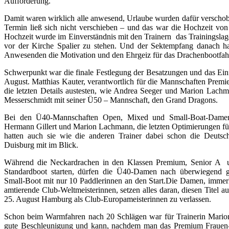
Aufforderung.
Damit waren wirklich alle anwesend, Urlaube wurden dafür verschob
Termin ließ sich nicht verschieben – und das war die Hochzeit vo
Hochzeit wurde im Einverständnis mit den Trainern
das Trainingslag
vor der Kirche Spalier zu stehen. Und der Sektempfang danach ha
Anwesenden die Motivation und den Ehrgeiz für das Drachenbootfah
Schwerpunkt war die finale Festlegung der Besatzungen und das Ein
August. Matthias Kauter, verantwortlich für die Mannschaften Prem
die letzten Details austesten, wie Andrea Seeger und Marion La
Messerschmidt mit seiner Ü50 – Mannschaft, den Grand Dragons.
Bei den Ü40-Mannschaften Open, Mixed und Small-Boat-Damen
Hermann Gillert und Marion Lachmann, die letzten Optimierungen fü
hatten auch sie wie die anderen Trainer dabei schon die Deutsc
Duisburg mit im Blick.
Während die Neckardrachen in den Klassen Premium, Senior A
Standardboot starten, dürfen die Ü40-Damen nach überwiegend g
Small-Boot mit nur 10 Paddlerinnen an den Start.Die Damen, imm
amtierende Club-Weltmeisterinnen, setzen alles daran, diesen Titel 
25. August Hamburg als Club-Europameisterinnen zu verlassen.
Schon beim Warmfahren nach 20 Schlägen war für Trainerin Marion a
gute Beschleunigung und kann, nachdem man das Premium Frauen-B