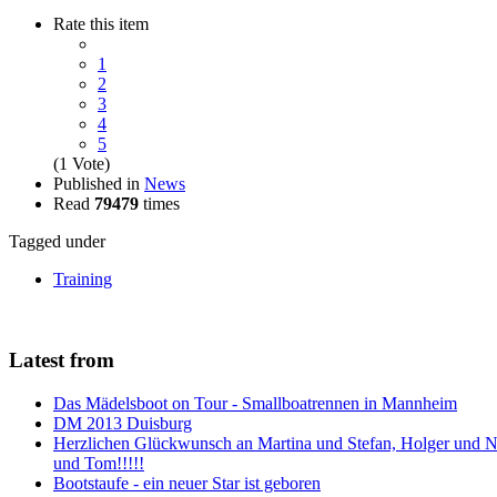
Rate this item
1
2
3
4
5
(1 Vote)
Published in
News
Read
79479
times
Tagged under
Training
Latest from
Das Mädelsboot on Tour - Smallboatrennen in Mannheim
DM 2013 Duisburg
Herzlichen Glückwunsch an Martina und Stefan, Holger und N
und Tom!!!!!
Bootstaufe - ein neuer Star ist geboren