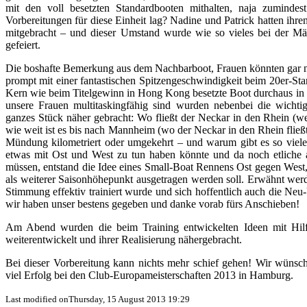
mit den voll besetzten Standardbooten mithalten, naja zuminde
Vorbereitungen für diese Einheit lag? Nadine und Patrick hatten ihr
mitgebracht – und dieser Umstand wurde wie so vieles bei der M
gefeiert.
Die boshafte Bemerkung aus dem Nachbarboot, Frauen könnten gar nic
prompt mit einer fantastischen Spitzengeschwindigkeit beim 20er-Start
Kern wie beim Titelgewinn in Hong Kong besetzte Boot durchaus in 
unsere Frauen multitaskingfähig sind wurden nebenbei die wichti
ganzes Stück näher gebracht: Wo fließt der Neckar in den Rhein (w
wie weit ist es bis nach Mannheim (wo der Neckar in den Rhein fließt
Mündung kilometriert oder umgekehrt – und warum gibt es so viel
etwas mit Ost und West zu tun haben könnte und da noch etliche a
müssen, entstand die Idee eines Small-Boat Rennens Ost gegen West
als weiterer Saisonhöhepunkt ausgetragen werden soll. Erwähnt wer
Stimmung effektiv trainiert wurde und sich hoffentlich auch die N
wir haben unser bestens gegeben und danke vorab fürs Anschieben!
Am Abend wurden die beim Training entwickelten Ideen mit Hilf
weiterentwickelt und ihrer Realisierung nähergebracht.
Bei dieser Vorbereitung kann nichts mehr schief gehen! Wir wünsc
viel Erfolg bei den Club-Europameisterschaften 2013 in Hamburg.
Last modified onThursday, 15 August 2013 19:29