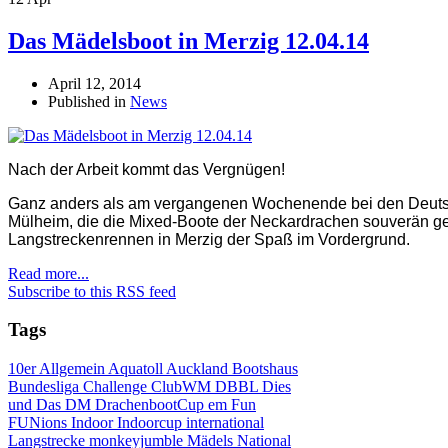
Das Mädelsboot in Merzig 12.04.14
April 12, 2014
Published in
News
Nach der Arbeit kommt das Vergnügen!
Ganz anders als am vergangenen Wochenende bei den Deutsc
Mülheim, die die Mixed-Boote der Neckardrachen souverän g
Langstreckenrennen in Merzig der Spaß im Vordergrund.
Read more...
Subscribe to this RSS feed
Tags
10er
Allgemein
Aquatoll
Auckland
Bootshaus
Bundesliga
Challenge
ClubWM
DBBL
Dies
und Das
DM
DrachenbootCup
em
Fun
FUNions
Indoor
Indoorcup
international
Langstrecke
monkeyjumble
Mädels
National