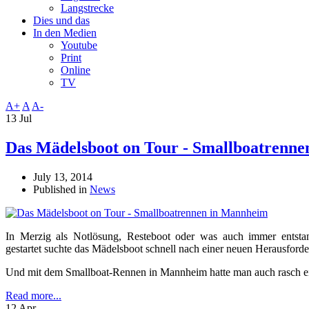
Langstrecke
Dies und das
In den Medien
Youtube
Print
Online
TV
A+
A
A-
13 Jul
Das Mädelsboot on Tour - Smallboatrenn
July 13, 2014
Published in
News
In Merzig als Notlösung, Resteboot oder was auch immer entstan
gestartet suchte das Mädelsboot schnell nach einer neuen Herausford
Und mit dem Smallboat-Rennen in Mannheim hatte man auch rasch e
Read more...
12 Apr