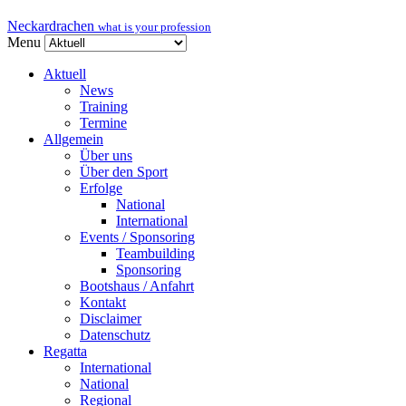
Neckardrachen
what is your profession
Menu
Aktuell
News
Training
Termine
Allgemein
Über uns
Über den Sport
Erfolge
National
International
Events / Sponsoring
Teambuilding
Sponsoring
Bootshaus / Anfahrt
Kontakt
Disclaimer
Datenschutz
Regatta
International
National
Regional