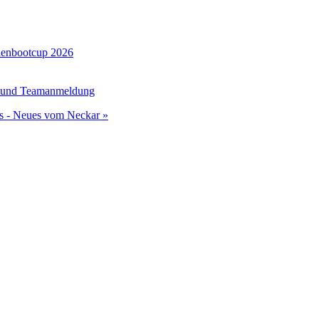
henbootcup 2026
g und Teamanmeldung
s - Neues vom Neckar »