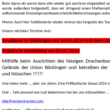
Beim Apres-ski waren dann alle wieder gut synchron eingetaktet un
wurde außerdem festgestellt, dass wir dringend einen Mathemati
aufkommende Dreisatzprozentwahrscheinlichkeitsrechnungen aufwa
Memo: Auch hier funktionierte wieder einmal das Fangnetz des Team
Unsere nächsten Termine sind :
Smallboat in Völklingen am 24.05.2014 mit den Cit
Regatta in Heidelberg am 05.07.2014
Mithilfe beim Ausrichten des hiesigen Drachenb
Gelände der Union Böckingen und betreiben der
und Nüsschen !!!!!!
Und vieles mehr … aber vor allem: Eine FUNtastische Saison 2014 m
Und … falls jemand nun Lust bekommen hat bei uns mitzuwühlen … 
elke@neckardrachen.com