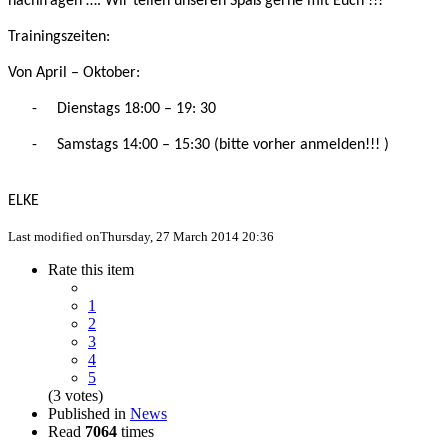
nachfragen …. Wir teilen unseren Spaß gerne mit Euch !!!
Trainingszeiten:
Von April – Oktober:
-
Dienstags 18:00 – 19: 30
-
Samstags 14:00 – 15:30 (bitte vorher anmelden!!! )
ELKE
Last modified onThursday, 27 March 2014 20:36
Rate this item
1
2
3
4
5
(3 votes)
Published in
News
Read
7064
times