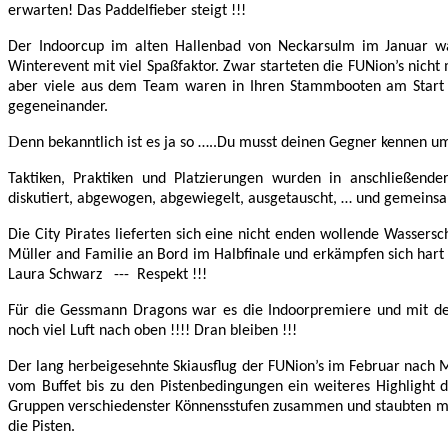
erwarten! Das Paddelfieber steigt !!!
Der Indoorcup im alten Hallenbad von Neckarsulm im Januar war
Winterevent mit viel Spaßfaktor. Zwar starteten die FUNion’s nich
aber viele aus dem Team waren in Ihren Stammbooten am Start u
gegeneinander.
D
enn bekanntlich ist es ja so …..Du musst deinen Gegner kennen um
Taktiken, Praktiken und Platzierungen wurden in anschließende
diskutiert, abgewogen, abgewiegelt, ausgetauscht, … und gemeinsa
Die City Pirates lieferten sich eine nicht enden wollende Wasser
Müller and Familie an Bord im Halbfinale und erkämpfen sich hart
Laura Schwarz
---
Respekt !!!
Für die Gessmann Dragons war es die Indoorpremiere und mit de
noch viel Luft nach oben !!!! Dran bleiben !!!
Der lang herbeigesehnte Skiausflug der FUNion’s im Februar nach 
vom Buffet bis zu den Pistenbedingungen ein weiteres Highlight d
Gruppen verschiedenster Könnensstufen zusammen und staubten me
die Pisten.