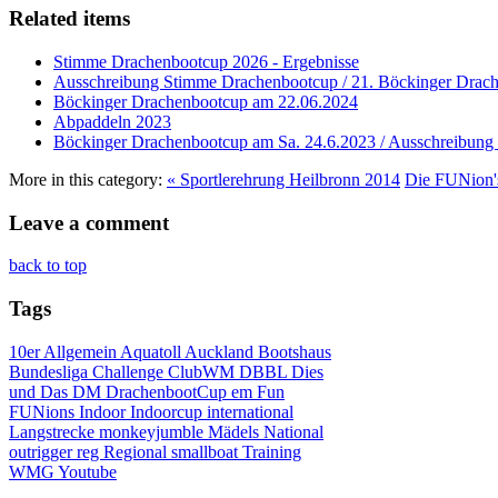
Related items
Stimme Drachenbootcup 2026 - Ergebnisse
Ausschreibung Stimme Drachenbootcup / 21. Böckinger Drac
Böckinger Drachenbootcup am 22.06.2024
Abpaddeln 2023
Böckinger Drachenbootcup am Sa. 24.6.2023 / Ausschreibun
More in this category:
« Sportlerehrung Heilbronn 2014
Die FUNion'
Leave a comment
back to top
Tags
10er
Allgemein
Aquatoll
Auckland
Bootshaus
Bundesliga
Challenge
ClubWM
DBBL
Dies
und Das
DM
DrachenbootCup
em
Fun
FUNions
Indoor
Indoorcup
international
Langstrecke
monkeyjumble
Mädels
National
outrigger
reg
Regional
smallboat
Training
WMG
Youtube