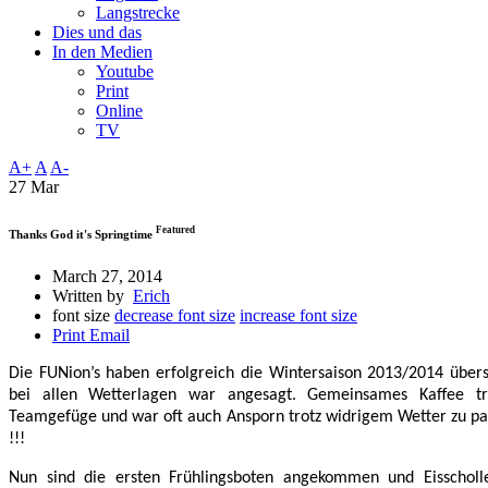
Langstrecke
Dies und das
In den Medien
Youtube
Print
Online
TV
A+
A
A-
27 Mar
Featured
Thanks God it's Springtime
March 27, 2014
Written by
Erich
font size
decrease font size
increase font size
Print
Email
Die FUNion’s haben erfolgreich die Wintersaison 2013/2014 übers
bei allen Wetterlagen war angesagt. Gemeinsames Kaffee t
Teamgefüge und war oft auch Ansporn trotz widrigem Wetter zu 
!!!
Nun sind die ersten Frühlingsboten angekommen und Eisschol