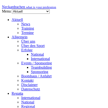
Neckardrachen
what is your profession
Menu
Aktuell
News
Training
Termine
Allgemein
Über uns
Über den Sport
Erfolge
National
International
Events / Sponsoring
Teambuilding
Sponsoring
Bootshaus / Anfahrt
Kontakt
Disclaimer
Datenschutz
Regatta
International
National
Regional