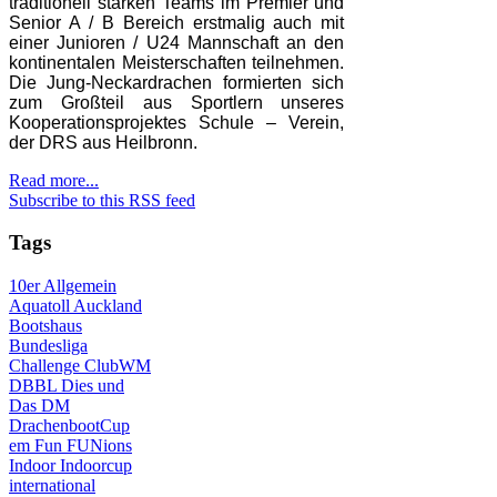
traditionell starken Teams im Premier und
Senior A / B Bereich erstmalig auch mit
einer Junioren / U24 Mannschaft an den
kontinentalen Meisterschaften teilnehmen.
Die Jung-Neckardrachen formierten sich
zum Großteil aus Sportlern unseres
Kooperationsprojektes Schule – Verein,
der DRS aus Heilbronn.
Read more...
Subscribe to this RSS feed
Tags
10er
Allgemein
Aquatoll
Auckland
Bootshaus
Bundesliga
Challenge
ClubWM
DBBL
Dies und
Das
DM
DrachenbootCup
em
Fun
FUNions
Indoor
Indoorcup
international