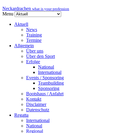
Neckardrachen
what is your profession
Menu
Aktuell
News
Training
Termine
Allgemein
Über uns
Über den Sport
Erfolge
National
International
Events / Sponsoring
Teambuilding
Sponsoring
Bootshaus / Anfahrt
Kontakt
Disclaimer
Datenschutz
Regatta
International
National
Regional