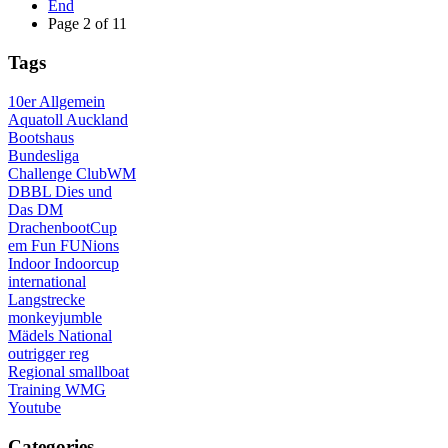
End
Page 2 of 11
Tags
10er
Allgemein
Aquatoll
Auckland
Bootshaus
Bundesliga
Challenge
ClubWM
DBBL
Dies und
Das
DM
DrachenbootCup
em
Fun
FUNions
Indoor
Indoorcup
international
Langstrecke
monkeyjumble
Mädels
National
outrigger
reg
Regional
smallboat
Training
WMG
Youtube
Categories