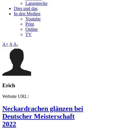
Langstrecke
Dies und das
In den Medien
Youtube
Print
Online
TV
A+
A
A-
Erich
Website URL:
Neckardrachen glänzen bei
Deutscher Meisterschaft
2022