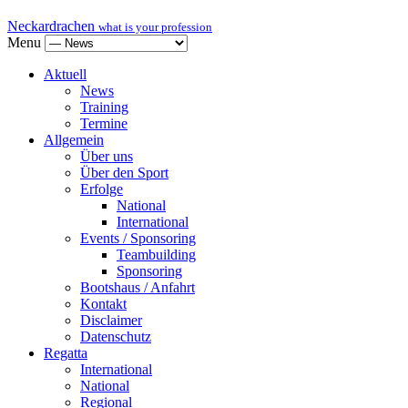
Neckardrachen
what is your profession
Menu
Aktuell
News
Training
Termine
Allgemein
Über uns
Über den Sport
Erfolge
National
International
Events / Sponsoring
Teambuilding
Sponsoring
Bootshaus / Anfahrt
Kontakt
Disclaimer
Datenschutz
Regatta
International
National
Regional